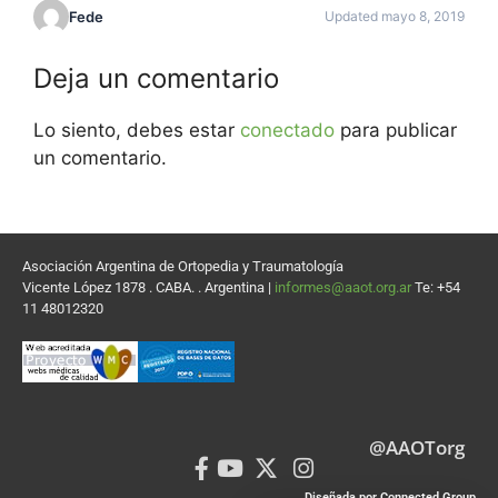
Fede
Updated mayo 8, 2019
Deja un comentario
Lo siento, debes estar
conectado
para publicar
un comentario.
Asociación Argentina de Ortopedia y Traumatología
Vicente López 1878 . CABA. . Argentina |
informes@aaot.org.ar
Te: +54
11 48012320
@AAOTorg
Diseñada por Connected Group