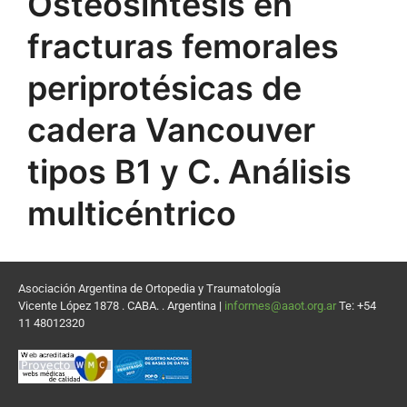
Osteosíntesis en
fracturas femorales
periprotésicas de
cadera Vancouver
tipos B1 y C. Análisis
multicéntrico
Asociación Argentina de Ortopedia y Traumatología
Vicente López 1878 . CABA. . Argentina |
informes@aaot.org.ar
Te: +54
11 48012320