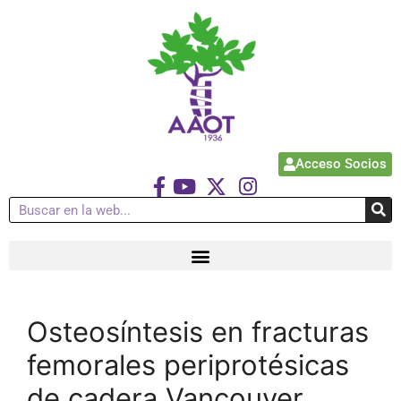
Acceso Socios
Osteosíntesis en fracturas
femorales periprotésicas
de cadera Vancouver