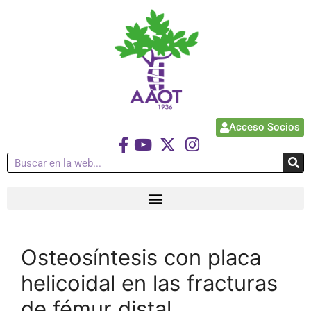
Acceso Socios
Osteosíntesis con placa
helicoidal en las fracturas
de fémur distal