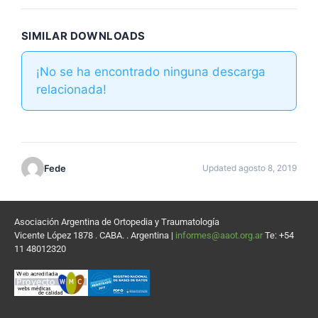
SIMILAR DOWNLOADS
¡No se ha encontrado ninguna descarga
relacionada!
Fede
Updated agosto 8, 2019
Asociación Argentina de Ortopedia y Traumatología
Vicente López 1878 . CABA. . Argentina |
informes@aaot.org.ar
Te: +54
11 48012320