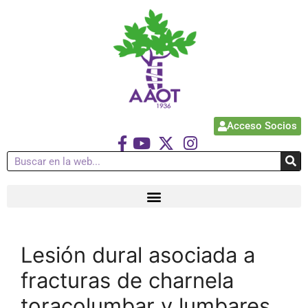
Acceso Socios
Lesión dural asociada a
fracturas de charnela
toracolumbar y lumbares