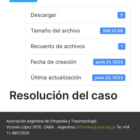
Descargar
5
Tamaño del archivo
589.22 KB
Recuento de archivos
1
Fecha de creación
junio 21, 2023
Última actualización
junio 22, 2023
Resolución del caso
Asociación Argentina de Ortopedia y Traumatología
Vicente López 1878 . CABA. . Argentina |
informes@aaot.org.ar
Te: +54
11 48012320