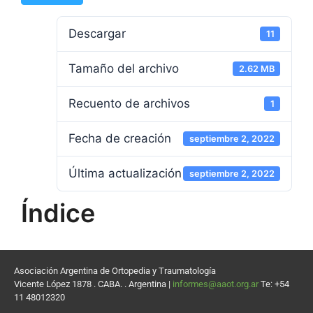
Descargar
11
Tamaño del archivo
2.62 MB
Recuento de archivos
1
Fecha de creación
septiembre 2, 2022
Última actualización
septiembre 2, 2022
Índice
Asociación Argentina de Ortopedia y Traumatología
Vicente López 1878 . CABA. . Argentina |
informes@aaot.org.ar
Te: +54
11 48012320