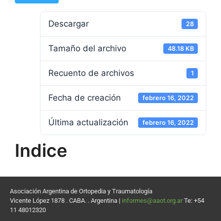
Descargar
28
Tamaño del archivo
48.18 KB
Recuento de archivos
1
Fecha de creación
febrero 16, 2022
Última actualización
febrero 16, 2022
Indice
Asociación Argentina de Ortopedia y Traumatología
Vicente López 1878 . CABA. . Argentina |
informes@aaot.org.ar
Te: +54
11 48012320