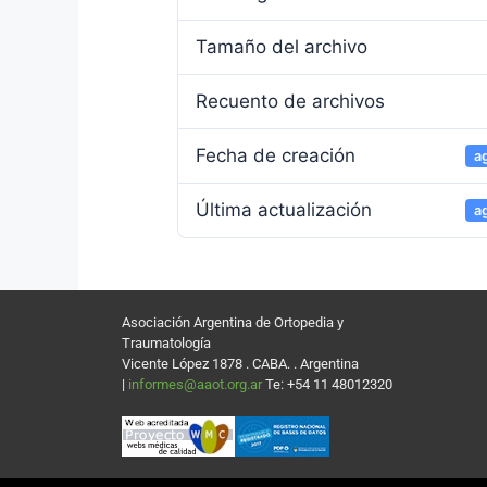
Tamaño del archivo
Recuento de archivos
Fecha de creación
a
Última actualización
a
Asociación Argentina de Ortopedia y
Traumatología
Vicente López 1878 . CABA. . Argentina
|
informes@aaot.org.ar
Te: +54 11 48012320