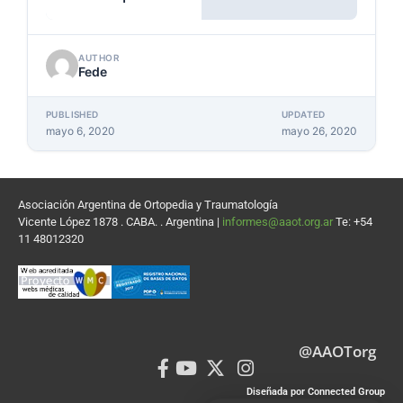
AUTHOR
Fede
PUBLISHED
UPDATED
mayo 6, 2020
mayo 26, 2020
Asociación Argentina de Ortopedia y Traumatología
Vicente López 1878 . CABA. . Argentina |
informes@aaot.org.ar
Te: +54
11 48012320
@AAOTorg
Diseñada por Connected Group