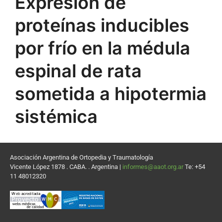
Expresión de
proteínas inducibles
por frío en la médula
espinal de rata
sometida a hipotermia
sistémica
Asociación Argentina de Ortopedia y Traumatología
Vicente López 1878 . CABA. . Argentina |
informes@aaot.org.ar
Te: +54
11 48012320