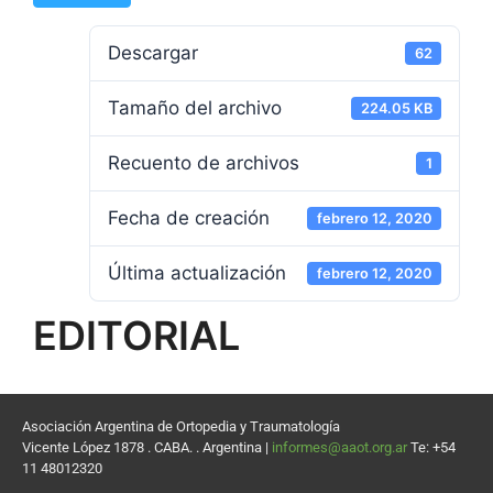
Descargar
62
Tamaño del archivo
224.05 KB
Recuento de archivos
1
Fecha de creación
febrero 12, 2020
Última actualización
febrero 12, 2020
EDITORIAL
Asociación Argentina de Ortopedia y Traumatología
Vicente López 1878 . CABA. . Argentina |
informes@aaot.org.ar
Te: +54
11 48012320