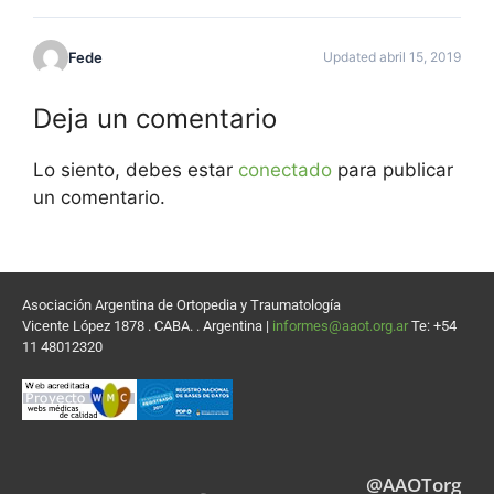
Fede
Updated abril 15, 2019
Deja un comentario
Lo siento, debes estar
conectado
para publicar
un comentario.
Asociación Argentina de Ortopedia y Traumatología
Vicente López 1878 . CABA. . Argentina |
informes@aaot.org.ar
Te: +54
11 48012320
@AAOTorg