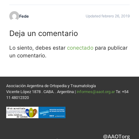
Fede
Updated febrero 26, 2019
Deja un comentario
Lo siento, debes estar
conectado
para publicar
un comentario.
Asociación Argentina de Ortopedia y Traumatología
Vicente López 1878 . CABA. . Argentina |
informes@aaot.org.ar
Te: +54
11 48012320
@AAOTorg