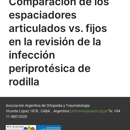
Comparación de los
espaciadores
articulados vs. fijos
en la revisión de la
infección
periprotésica de
rodilla
Asociación Argentina de Ortopedia y Traumatología
Vicente López 1878 . CABA. . Argentina |
informes@aaot.org.ar
Te: +54
11 48012320