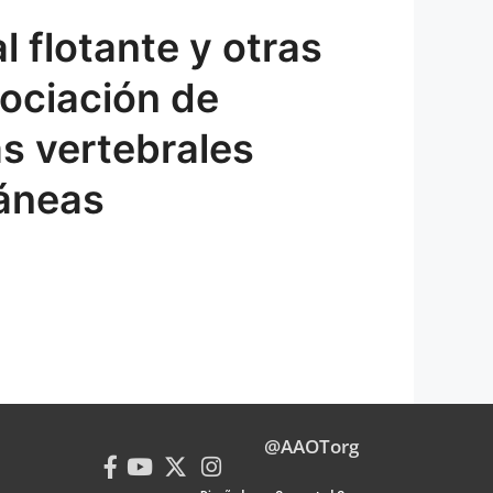
 flotante y otras
sociación de
as vertebrales
táneas
@AAOTorg