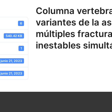
Columna vertebral
variantes de la a
6
múltiples fractur
540.42 KB
inestables simul
1
junio 21, 2023
junio 21, 2023