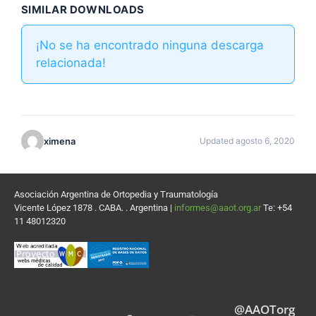
SIMILAR DOWNLOADS
¡No se ha encontrado ninguna descarga
relacionada!
ximena
Updated agosto 6, 2020
Asociación Argentina de Ortopedia y Traumatología
Vicente López 1878 . CABA. . Argentina |
informes@aaot.org.ar
Te: +54
11 48012320
@AAOTorg