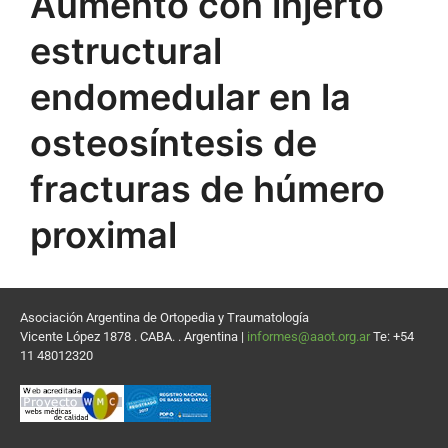
Aumento con injerto
estructural
endomedular en la
osteosíntesis de
fracturas de húmero
proximal
Asociación Argentina de Ortopedia y Traumatología
Vicente López 1878 . CABA. . Argentina |
informes@aaot.org.ar
Te: +54
11 48012320