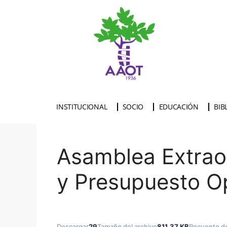
INSTITUCIONAL
SOCIO
EDUCACIÓN
BIB
Asamblea Extraor
y Presupuesto O
Descargar
29
Tamaño del archivo
811.37 KB
Recuento de