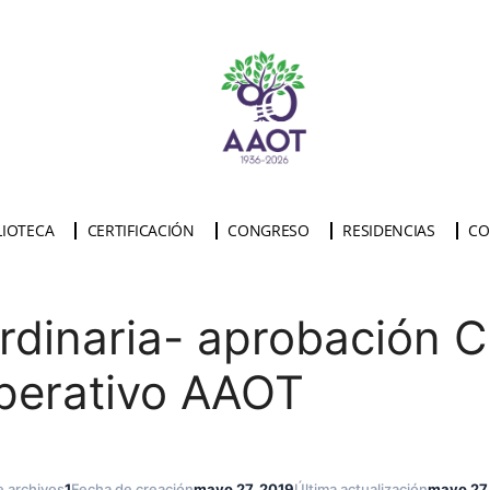
LIOTECA
CERTIFICACIÓN
CONGRESO
RESIDENCIAS
CO
dinaria- aprobación C
perativo AAOT
 archivos
1
Fecha de creación
mayo 27, 2019
Última actualización
mayo 27,