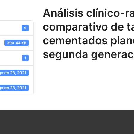
Análisis clínico-r
comparativo de t
9
cementados plano
390.44 KB
segunda generac
1
gosto 23, 2021
gosto 23, 2021