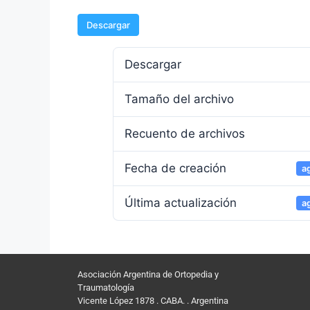
Descargar
Descargar
Tamaño del archivo
Recuento de archivos
Fecha de creación
a
Última actualización
a
Asociación Argentina de Ortopedia y
Traumatología
Vicente López 1878 . CABA. . Argentina