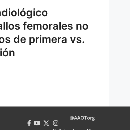
adiológico
allos femorales no
s de primera vs.
ión
@AAOTorg