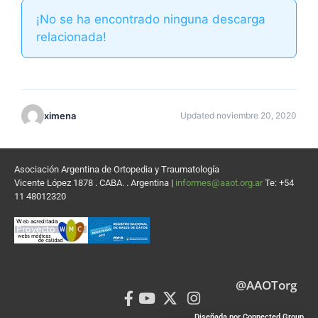
¡No se ha encontrado ninguna descarga
relacionada!
ximena
Updated noviembre 20, 2020
Asociación Argentina de Ortopedia y Traumatología
Vicente López 1878 . CABA. . Argentina |
informes@aaot.org.ar
Te: +54
11 48012320
@AAOTorg
Diseñada por Connected Group