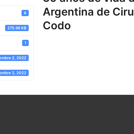
Argentina de Cir
6
Codo
275.96 KB
1
embre 2, 2022
embre 2, 2022