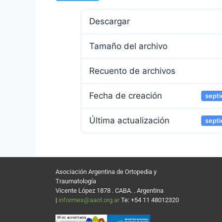
Descargar
Tamaño del archivo
Recuento de archivos
Fecha de creación
septi
Última actualización
septi
Asociación Argentina de Ortopedia y
Traumatología
Vicente López 1878 . CABA. . Argentina
|
informes@aaot.org.ar
Te: +54 11 48012320