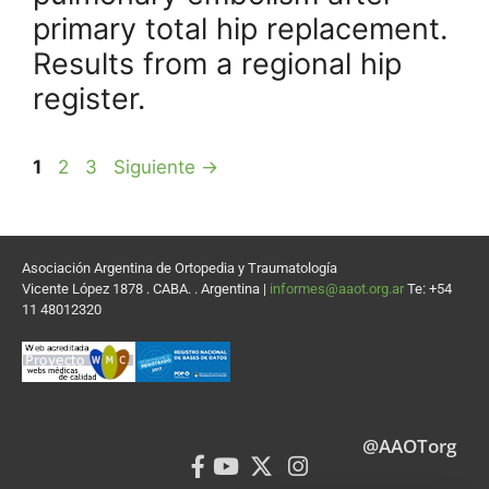
primary total hip replacement.
Results from a regional hip
register.
1
2
3
Siguiente
→
Asociación Argentina de Ortopedia y Traumatología
Vicente López 1878 . CABA. . Argentina |
informes@aaot.org.ar
Te: +54
11 48012320
@AAOTorg