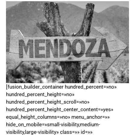
[fusion_builder_container hundred_percent=»no»
hundred_percent_height=»no»
hundred_percent_height_scroll=»no»
hundred_percent_height_center_content=»yes»
equal_height_columns=»no» menu_anchor=»»
hide_on_mobile=»small-visibility,medium-
visibility,large-visibility» class=»» id=»»