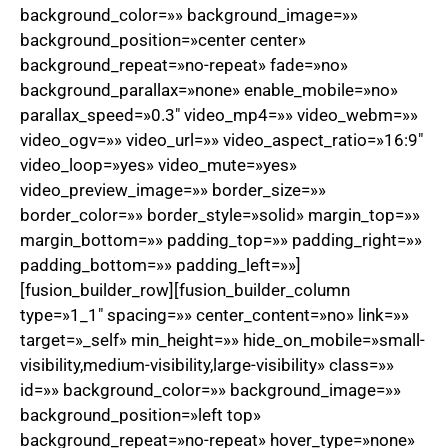
background_color=»» background_image=»»
background_position=»center center»
background_repeat=»no-repeat» fade=»no»
background_parallax=»none» enable_mobile=»no»
parallax_speed=»0.3″ video_mp4=»» video_webm=»»
video_ogv=»» video_url=»» video_aspect_ratio=»16:9″
video_loop=»yes» video_mute=»yes»
video_preview_image=»» border_size=»»
border_color=»» border_style=»solid» margin_top=»»
margin_bottom=»» padding_top=»» padding_right=»»
padding_bottom=»» padding_left=»»]
[fusion_builder_row][fusion_builder_column
type=»1_1″ spacing=»» center_content=»no» link=»»
target=»_self» min_height=»» hide_on_mobile=»small-
visibility,medium-visibility,large-visibility» class=»»
id=»» background_color=»» background_image=»»
background_position=»left top»
background_repeat=»no-repeat» hover_type=»none»