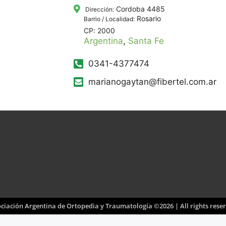
Cordoba 4485
Dirección:
Rosario
Barrio / Localidad:
CP: 2000
Argentina
,
Santa Fe
0341-4377474
marianogaytan@fibertel.com.ar
ciación Argentina de Ortopedia y Traumatología ©2026 | All rights rese