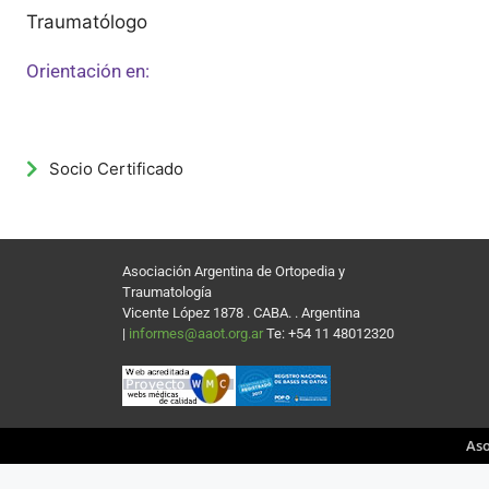
Traumatólogo
Orientación en:
Pierna y pie
Socio Certificado
Asociación Argentina de Ortopedia y
Traumatología
Vicente López 1878 . CABA. . Argentina
|
informes@aaot.org.ar
Te: +54 11 48012320
Aso