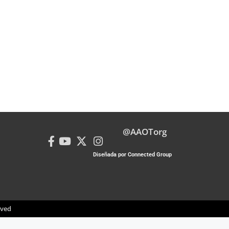
@AAOTorg
Diseñada por Connected Group
rved