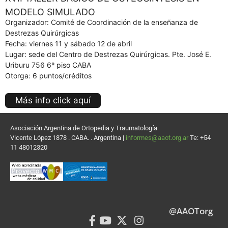
MODELO SIMULADO
Organizador: Comité de Coordinación de la enseñanza de
Destrezas Quirúrgicas
Fecha: viernes 11 y sábado 12 de abril
Lugar: sede del Centro de Destrezas Quirúrgicas. Pte. José E.
Uriburu 756 6º piso CABA
Otorga: 6 puntos/créditos
Más info click aquí
Asociación Argentina de Ortopedia y Traumatología
Vicente López 1878 . CABA. . Argentina |
informes@aaot.org.ar
Te: +54
11 48012320
@AAOTorg