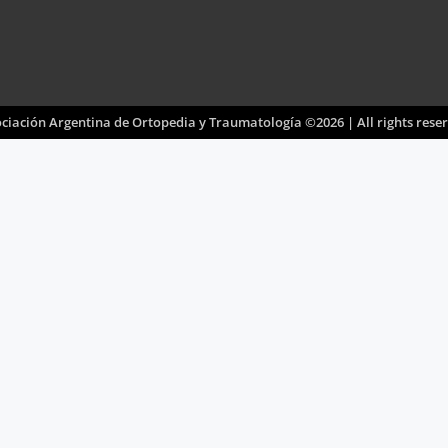
ciación Argentina de Ortopedia y Traumatología ©2026 | All rights rese