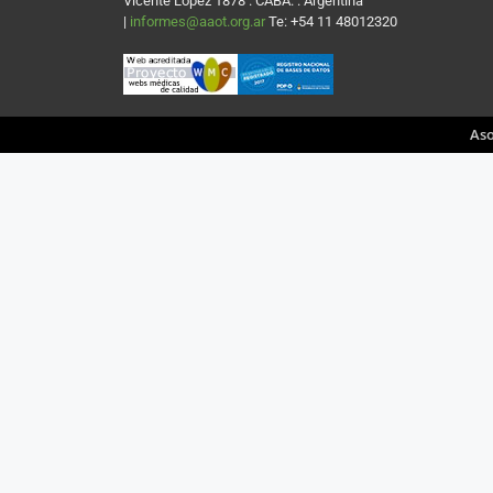
Vicente López 1878 . CABA. . Argentina
|
informes@aaot.org.ar
Te: +54 11 48012320
Aso