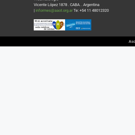
Vicente López 1878 . CABA. . Argentina
|
informes@aaot.org.ar
Te: +54 11 48012320
Aso