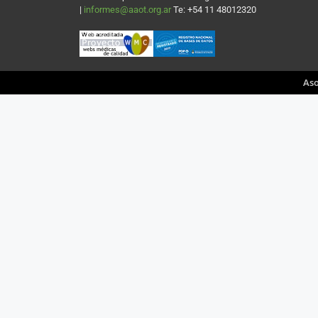
|
informes@aaot.org.ar
Te: +54 11 48012320
Aso