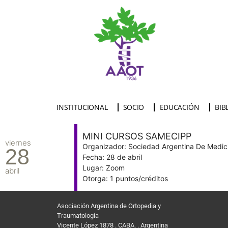
INSTITUCIONAL
SOCIO
EDUCACIÓN
BIB
MINI CURSOS SAMECIPP
viernes
Organizador: Sociedad Argentina De Medici
28
Fecha: 28 de abril
Lugar: Zoom
abril
Otorga: 1 puntos/créditos
Asociación Argentina de Ortopedia y
Traumatología
Vicente López 1878 . CABA. . Argentina