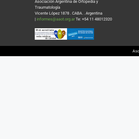
Asociación Argentina de Ortopedia y
Traumatología
Vicente López 1878 . CABA. . Argentina
|
informes@aaot.org.ar
Te: +54 11 48012320
Aso