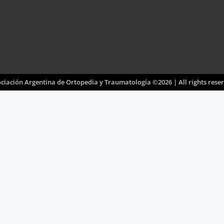
ciación Argentina de Ortopedia y Traumatología ©2026 | All rights rese