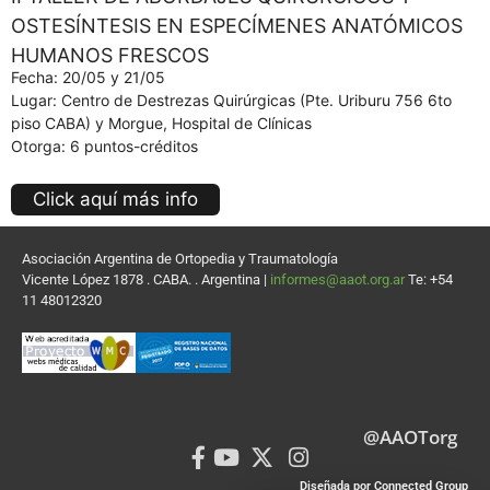
OSTESÍNTESIS EN ESPECÍMENES ANATÓMICOS
HUMANOS FRESCOS
Fecha: 20/05 y 21/05
Lugar: Centro de Destrezas Quirúrgicas (Pte. Uriburu 756 6to
piso CABA) y Morgue, Hospital de Clínicas
Otorga: 6 puntos-créditos
Click aquí más info
Asociación Argentina de Ortopedia y Traumatología
Vicente López 1878 . CABA. . Argentina |
informes@aaot.org.ar
Te: +54
11 48012320
@AAOTorg
Diseñada por Connected Group