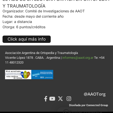
Y TRAUMATOLOGÍA
Organizador: Comité de Investigaciones de AAOT
Fecha: desde mayo del corriente año
Lugar: a distancia
Otorga: 6 puntos/créditos
Click aquí más info
Asociación Argentina de Ortopedia y Traumatología
Vicente López 1878 . CABA. . Argentina |
informes@aaot.org.ar
Te: +54
11 48012320
@AAOTorg
Diseñada por Connected Group
Enviar consulta