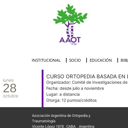
INSTITUCIONAL
SOCIO
EDUCACIÓN
BIB
CURSO ORTOPEDIA BASADA EN 
lunes
Organizador: Comité de Investigaciones d
28
Fecha: desde julio a noviembre
Lugar: a distancia
octubre
Otorga: 12 puntos/créditos
Asociación Argentina de Ortopedia y
Traumatología
Vicente López 1878 . CABA. . Argentina