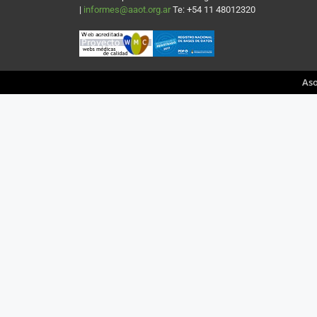
|
informes@aaot.org.ar
Te: +54 11 48012320
Aso