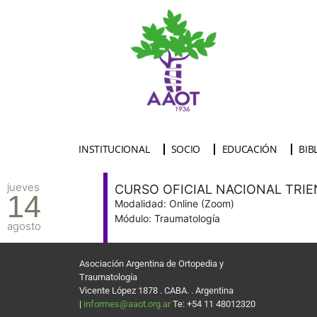
INSTITUCIONAL
SOCIO
EDUCACIÓN
BIB
jueves
CURSO OFICIAL NACIONAL TRIE
14
Modalidad: Online (Zoom)
Módulo: Traumatología
agosto
Asociación Argentina de Ortopedia y
Traumatología
Vicente López 1878 . CABA. . Argentina
|
informes@aaot.org.ar
Te: +54 11 48012320