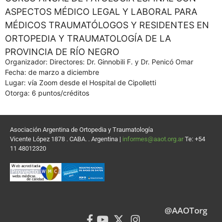
ASPECTOS MÉDICO LEGAL Y LABORAL PARA
MÉDICOS TRAUMATÓLOGOS Y RESIDENTES EN
ORTOPEDIA Y TRAUMATOLOGÍA DE LA
PROVINCIA DE RÍO NEGRO
Organizador: Directores: Dr. Ginnobili F. y Dr. Penicó Omar
Fecha: de marzo a diciembre
Lugar: vía Zoom desde el Hospital de Cipolletti
Otorga: 6 puntos/créditos
Asociación Argentina de Ortopedia y Traumatología
Vicente López 1878 . CABA. . Argentina |
informes@aaot.org.ar
Te: +54
11 48012320
@AAOTorg