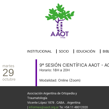
INSTITUCIONAL
SOCIO
EDUCACIÓN
BIB
9º SESIÓN CIENTÍFICA AAOT - 
martes
29
Horario: 18H a 20H
octubre
Modalidad: Online (Zoom)
Asociación Argentina de Ortopedia y
Traumatología
Vicente López 1878 . CABA. . Argentina
|
informes@aaot.org.ar
Te: +54 11 48012320