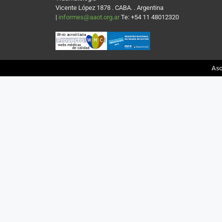
Vicente López 1878 . CABA. . Argentina
|
informes@aaot.org.ar
Te: +54 11 48012320
Aso