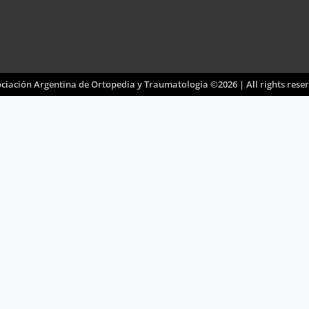
ciación Argentina de Ortopedia y Traumatología ©2026 | All rights rese