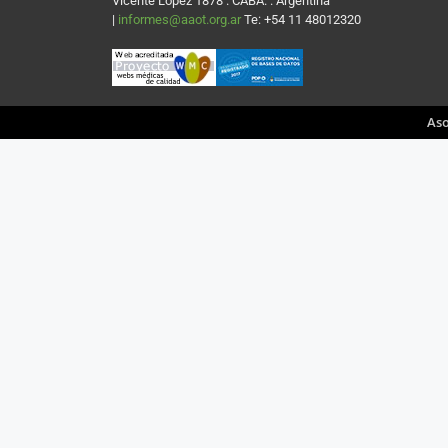
Vicente López 1878 . CABA. . Argentina
|
informes@aaot.org.ar
Te: +54 11 48012320
Aso