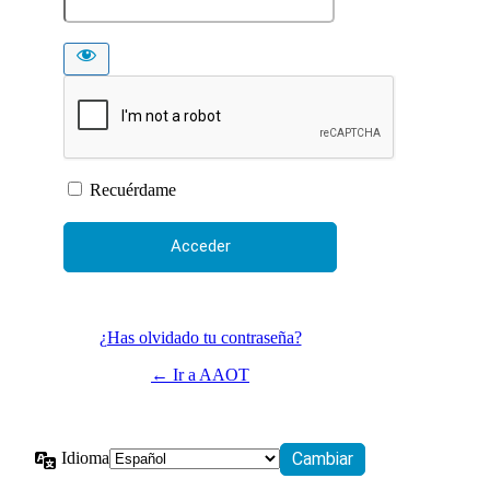
Recuérdame
¿Has olvidado tu contraseña?
← Ir a AAOT
Idioma